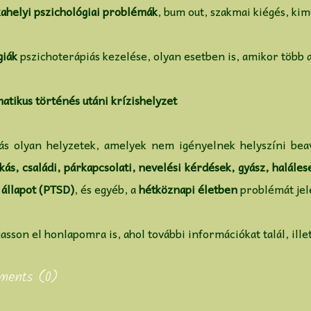
ahelyi pszichológiai problémák
, bum out, szakmai kiégés, kim
giák
pszichoterápiás kezelése, olyan esetben is, amikor több al
atikus történés utáni krízishelyzet
ás olyan helyzetek, amelyek nem igényelnek helyszíni beav
kás, családi, párkapcsolati, nevelési kérdések, gyász, halál
 állapot (PTSD)
, és egyéb, a
hétköznapi életben
problémát jel
asson el honlapomra is, ahol további információkat talál, ill
ments (
0
)