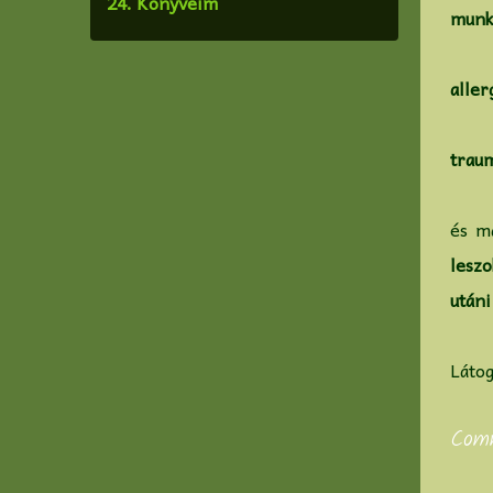
24. Könyveim
munk
aller
traum
és m
leszo
utáni
Látog
Com