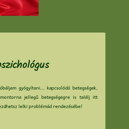
szichológus
áljam gyógyítani... kapcsolódó betegségek,
torna jellegű betegségegre is találj itt
kezdhetsz lelki problémád rendezésébe!