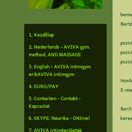
bemu
Bertó
1. Kezdőlap
pszic
2. Nederlands - AVIVA gym.
pszic
method, AND MASSAGE
pszi
3. English - AVIVA intimgym
erikAVIVA intimgym
Honl
4. EURO/PAY
E-ma
5. Contacten - Contakt -
Kapcsolat
Berl
6. SKYPE: Neurika - ONline!
keres
7. AVIVA intimterületek