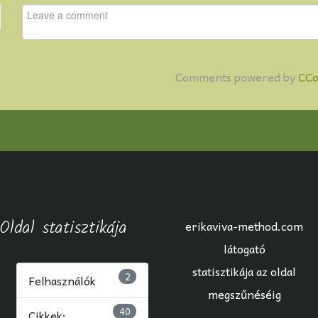
Comments powered by
CC
Oldal statisztikája
erikaviva-method.com
látogató
statisztikája az oldal
2
Felhasználók
megszűnéséig
40
Cikkek: