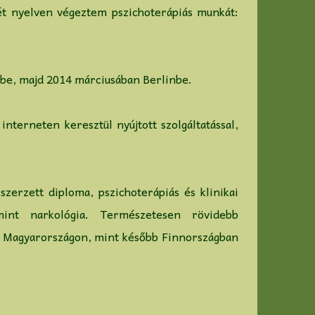
ét nyelven végeztem pszichoterápiás munkát:
ibe, majd 2014 márciusában Berlinbe.
nterneten keresztül nyújtott szolgáltatással,
zerzett diploma, pszichoterápiás és klinikai
amint narkológia. Természetesen rövidebb
y Magyarországon, mint később Finnországban