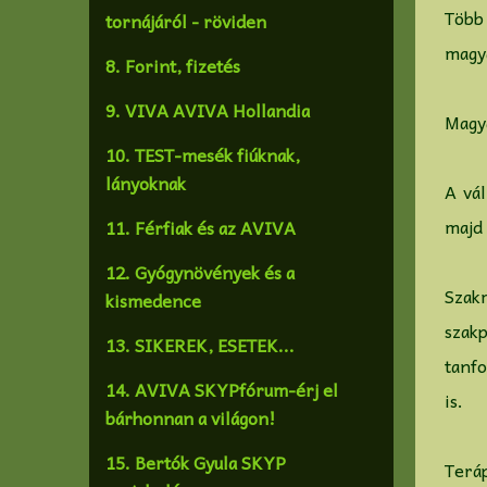
Több
tornájáról - röviden
magya
8. Forint, fizetés
9. VIVA AVIVA Hollandia
Magya
10. TEST-mesék fiúknak,
lányoknak
A vál
majd 
11. Férfiak és az AVIVA
12. Gyógynövények és a
Szakm
kismedence
szak
13. SIKEREK, ESETEK...
tanf
14. AVIVA SKYPfórum-érj el
is.
bárhonnan a világon!
15. Bertók Gyula SKYP
Teráp