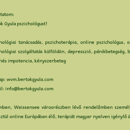
tatom:
k Gyula pszichológust!
hológiai tanácsadás, pszichoterápia, online pszichológus, 
hológiai szolgáltatás külföldön, depresszió, pánikbetegség,
chés impotencia, kényszerbeteg
ap: wvm.bertokgyula.com
il:
info@bertokgyula.com
inben, Weissensee városrészben lévő rendelőmben személ
ztül online Európában élő, terápiát magyar nyelven igénylő ü