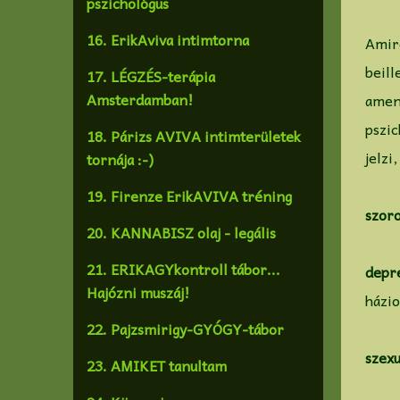
pszichológus
16. ErikAviva intimtorna
Amir
beil
17. LÉGZÉS-terápia
Amsterdamban!
amen
pszic
18. Párizs AVIVA intimterületek
jelzi
tornája :-)
19. Firenze ErikAVIVA tréning
szoro
20. KANNABISZ olaj - legális
21. ERIKAGYkontroll tábor...
depr
Hajózni muszáj!
házio
22. Pajzsmirigy-GYÓGY-tábor
szexu
23. AMIKET tanultam