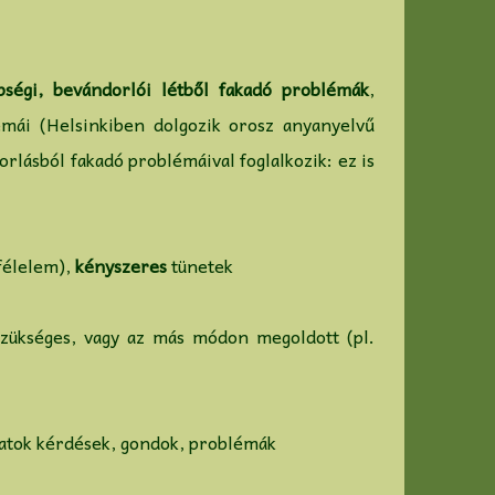
bségi, bevándorlói létből fakadó problémák
,
mái (Helsinkiben dolgozik orosz anyanyelvű
rlásból fakadó problémáival foglalkozik: ez is
félelem),
kényszeres
tünetek
zükséges, vagy az más módon megoldott (pl.
olatok kérdések, gondok, problémák