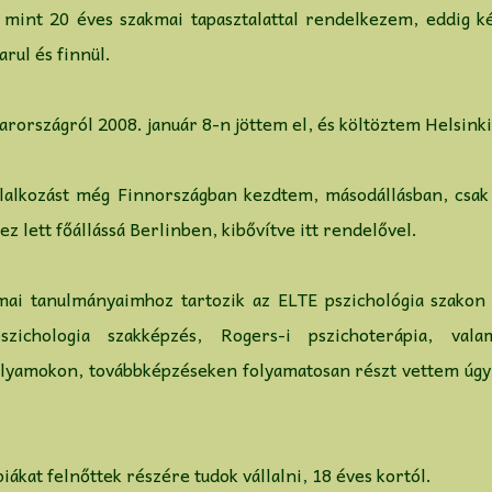
 mint 20 éves szakmai tapasztalattal rendelkezem, eddig k
rul és finnül.
rországról 2008. január 8-n jöttem el, és költöztem Helsink
lalkozást még Finnországban kezdtem, másodállásban, csak i
ez lett főállássá Berlinben, kibővítve itt rendelővel.
ai tanulmányaimhoz tartozik az ELTE pszichológia szakon s
pszichologia szakképzés, Rogers-i pszichoterápia, val
olyamokon, továbbképzéseken folyamatosan részt vettem úg
iákat felnőttek részére tudok vállalni, 18 éves kortól.