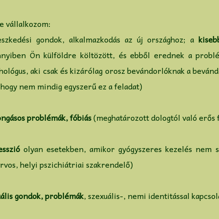
e vállalkozom:
leszkedési gondok, alkalmazkodás az új országhoz; a
kiseb
nyiben Ön külföldre költözött, és ebből erednek a problé
hológus, aki csak és kizárólag orosz bevándorlóknak a bevándo
, hogy nem mindig egyszerű ez a feladat)
ngásos problémák, fóbiás
(meghatározott dologtól való erős 
esszió
olyan esetekben, amikor gyógyszeres kezelés nem s
rvos, helyi pszichiátriai szakrendelő)
ális gondok, problémák
, szexuális-, nemi identitással kapcs