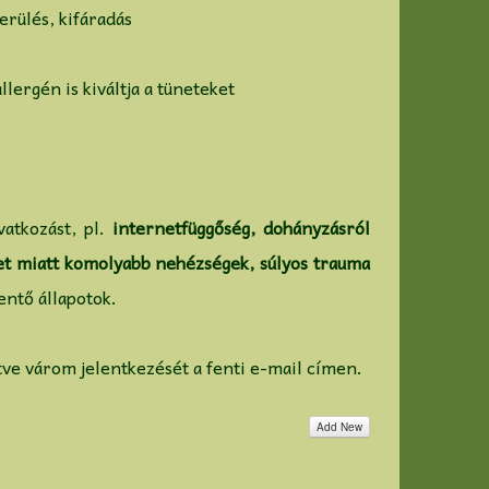
erülés, kifáradás
lergén is kiváltja a tüneteket
atkozást, pl.
internetfüggőség, dohányzásról
eset miatt komolyabb nehézségek, súlyos trauma
entő állapotok.
etve várom jelentkezését a fenti e-mail címen.
Add New