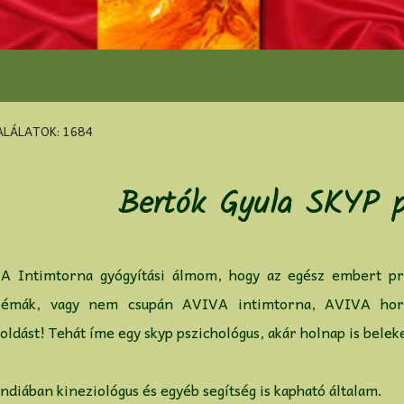
LÁLATOK: 1684
Bertók Gyula SKYP p
A Intimtorna gyógyítási álmom, hogy az egész embert prób
lémák, vagy nem csupán AVIVA intimtorna, AVIVA hormon
ldást! Tehát íme egy skyp pszichológus, akár holnap is bele
ndiában kineziológus és egyéb segítség is kapható általam.