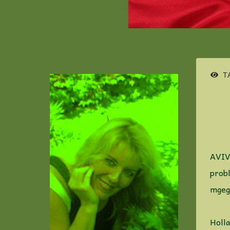
TA
AVIV
prob
mgego
Holla